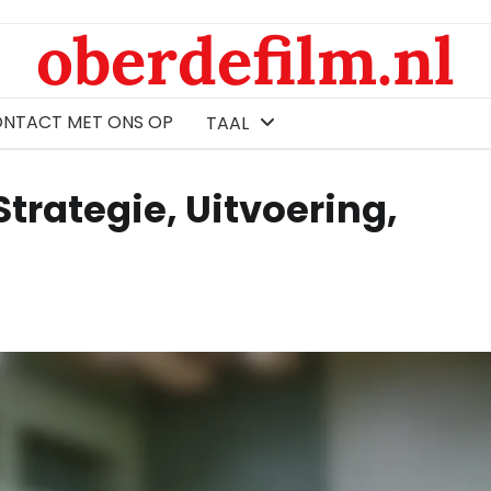
oberdefilm.nl
ONTACT MET ONS OP
TAAL
rategie, Uitvoering,