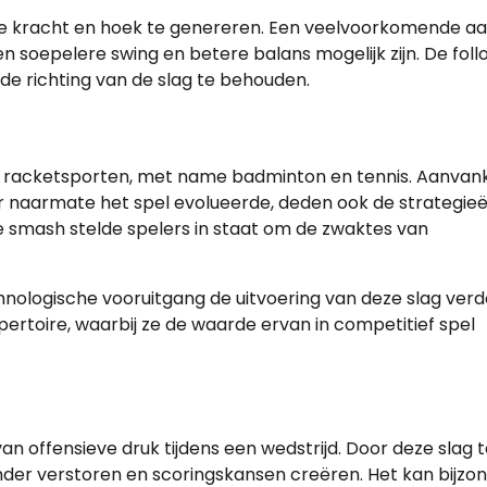
le kracht en hoek te genereren. Een veelvoorkomende a
 soepelere swing en betere balans mogelijk zijn. De foll
 de richting van de slag te behouden.
e racketsporten, met name badminton en tennis. Aanvank
 naarmate het spel evolueerde, deden ook de strategie
de smash stelde spelers in staat om de zwaktes van
nologische vooruitgang de uitvoering van deze slag verd
pertoire, waarbij ze de waarde ervan in competitief spel
 offensieve druk tijdens een wedstrijd. Door deze slag t
nder verstoren en scoringskansen creëren. Het kan bijzo