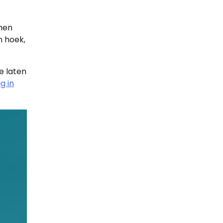
men
n hoek,
e laten
g in