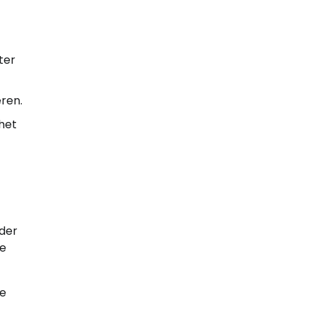
ter
eren.
het
der
je
je