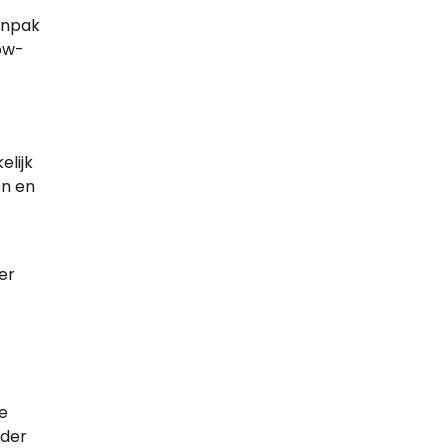
anpak
ow-
elijk
ën en
er
e
nder