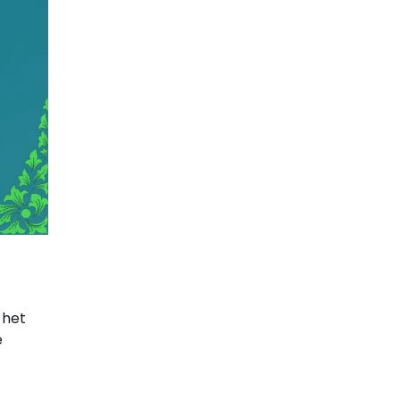
 het
e