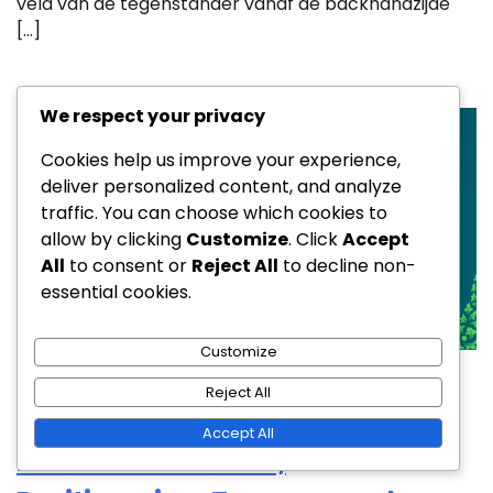
veld van de tegenstander vanaf de backhandzijde
[…]
We respect your privacy
Cookies help us improve your experience,
deliver personalized content, and analyze
traffic. You can choose which cookies to
allow by clicking
Customize
. Click
Accept
All
to consent or
Reject All
to decline non-
essential cookies.
Customize
Heldere Slagen in Badminton
Reject All
Defensieve Heldere Slag in
Accept All
Badminton: Herstel,