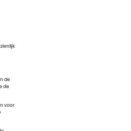
ienlijk
an de
ie de
en voor
e
de