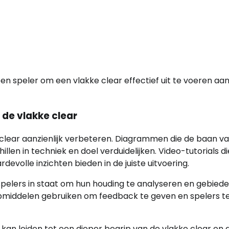
en speler om een vlakke clear effectief uit te voeren aanz
 de vlakke clear
clear aanzienlijk verbeteren. Diagrammen die de baan v
len in techniek en doel verduidelijken. Video-tutorials d
volle inzichten bieden in de juiste uitvoering.
pelers in staat om hun houding te analyseren en gebied
lpmiddelen gebruiken om feedback te geven en spelers t
kan leiden tot een dieper begrip van de vlakke clear en 