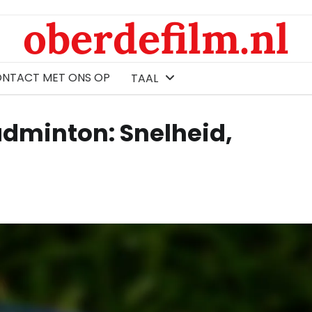
oberdefilm.nl
ONTACT MET ONS OP
TAAL
adminton: Snelheid,