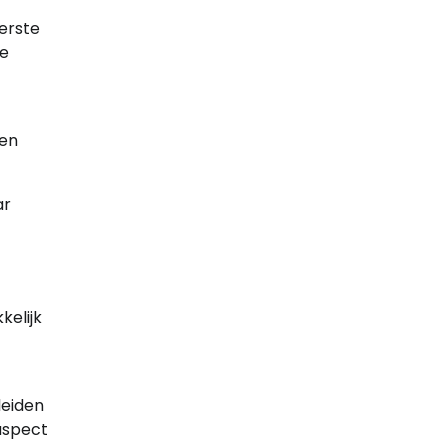
eerste
le
ken
ar
kelijk
leiden
aspect