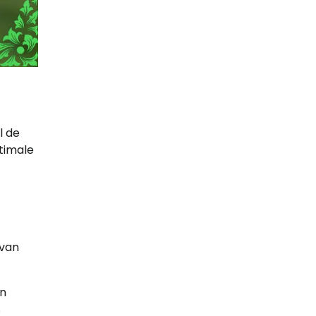
l de
ptimale
 van
en
s