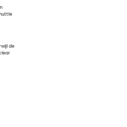
un
huttle
rwijl de
clear