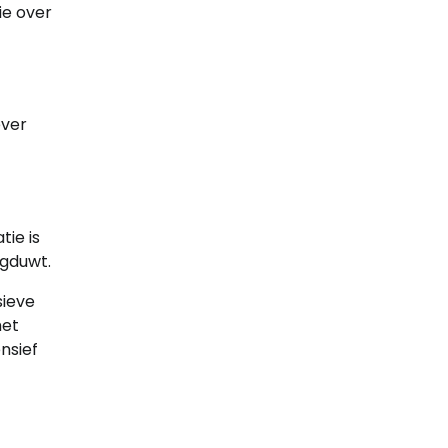
ie over
ever
tie is
ugduwt.
sieve
het
nsief