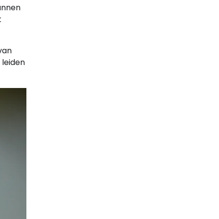
kunnen
t
van
 leiden