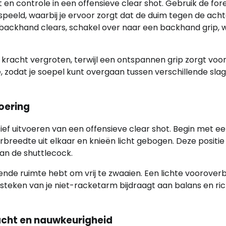
 en controle in een offensieve clear shot. Gebruik de fo
peeld, waarbij je ervoor zorgt dat de duim tegen de ach
r backhand clears, schakel over naar een backhand grip, 
kracht vergroten, terwijl een ontspannen grip zorgt voo
ie, zodat je soepel kunt overgaan tussen verschillende sla
oering
ctief uitvoeren van een offensieve clear shot. Begin met e
breedte uit elkaar en knieën licht gebogen. Deze positi
van de shuttlecock.
oende ruimte hebt om vrij te zwaaien. Een lichte voorover
teken van je niet-racketarm bijdraagt aan balans en ric
acht en nauwkeurigheid