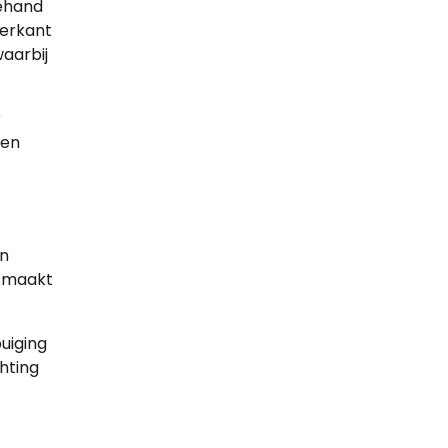
rehand
terkant
waarbij
r
gen
en
e maakt
buiging
hting