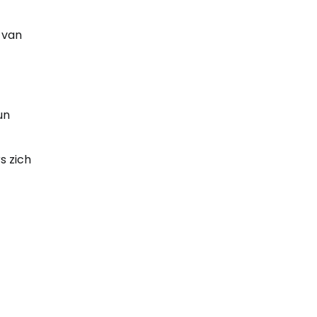
 van
un
s zich