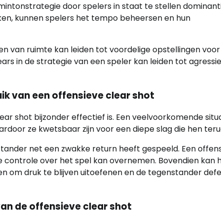
dmintonstrategie door spelers in staat te stellen dominant
ruiken, kunnen spelers het tempo beheersen en hun
ren van ruimte kan leiden tot voordelige opstellingen voor
rs in de strategie van een speler kan leiden tot agressi
k van een offensieve clear shot
lear shot bijzonder effectief is. Een veelvoorkomende situa
ardoor ze kwetsbaar zijn voor een diepe slag die hen ter
nstander net een zwakke return heeft gespeeld. Een offen
de controle over het spel kan overnemen. Bovendien kan 
en om druk te blijven uitoefenen en de tegenstander defe
an de offensieve clear shot