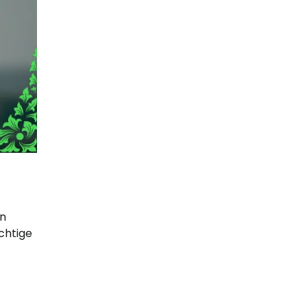
en
chtige