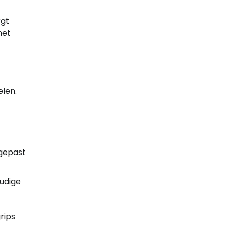
rgt
het
elen.
ngepast
oudige
rips