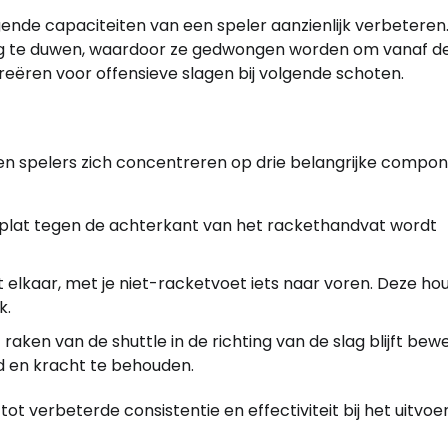
nde capaciteiten van een speler aanzienlijk verbeteren
rug te duwen, waardoor ze gedwongen worden om vanaf d
creëren voor offensieve slagen bij volgende schoten.
n spelers zich concentreren op drie belangrijke compo
 plat tegen de achterkant van het rackethandvat wordt
 elkaar, met je niet-racketvoet iets naar voren. Deze ho
k.
raken van de shuttle in de richting van de slag blijft bew
d en kracht te behouden.
 verbeterde consistentie en effectiviteit bij het uitvoe