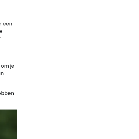
r een
e
t
 om je
an
hebben