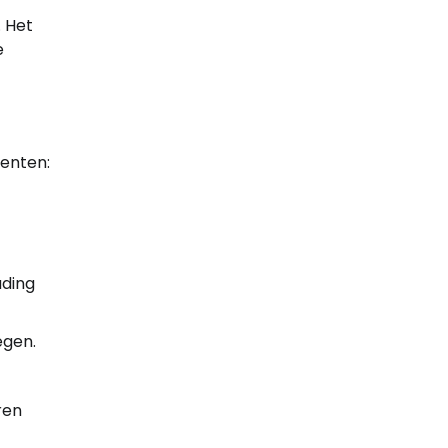
. Het
e
nenten:
uding
egen.
ren