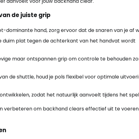
ief aanvoelt voor jouw backhand clear.
an de juiste grip
t-dominante hand, zorg ervoor dat de snaren van je af wi
je duim plat tegen de achterkant van het handvat wordt
stevige maar ontspannen grip om controle te behouden z
 van de shuttle, houd je pols flexibel voor optimale uitvoer
ntwikkelen, zodat het natuurlijk aanvoelt tijdens het spel
en verbeteren om backhand clears effectief uit te voeren
en