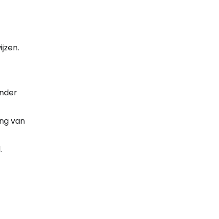
jzen.
onder
ing van
.