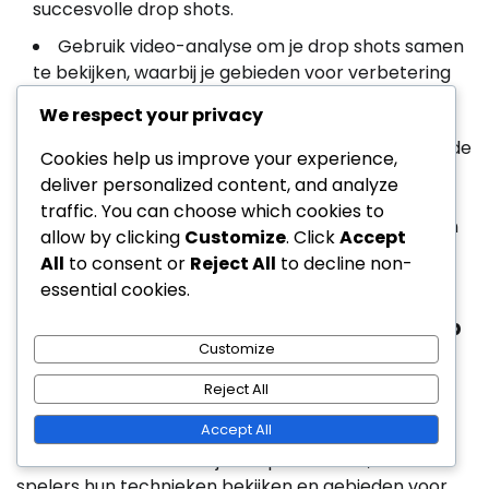
succesvolle drop shots.
Gebruik video-analyse om je drop shots samen
te bekijken, waarbij je gebieden voor verbetering
identificeert.
We respect your privacy
Partneroefeningen bevorderen een ondersteunende
Cookies help us improve your experience,
omgeving voor spelers om hun drop shot-
deliver personalized content, and analyze
vaardigheden te verfijnen. Regelmatige feedback
traffic. You can choose which cookies to
kan de verbetering versnellen en het vertrouwen in
allow by clicking
Customize
. Click
Accept
het uitvoeren van deze slag tijdens wedstrijden
All
to consent or
Reject All
to decline non-
vergroten.
essential cookies.
Video-analyse voor verbetering van drop
Customize
shots
Reject All
Video-analyse is een krachtig hulpmiddel voor het
Accept All
verbeteren van de uitvoering van drop shots. Door
oefensessies of wedstrijden op te nemen, kunnen
spelers hun technieken bekijken en gebieden voor