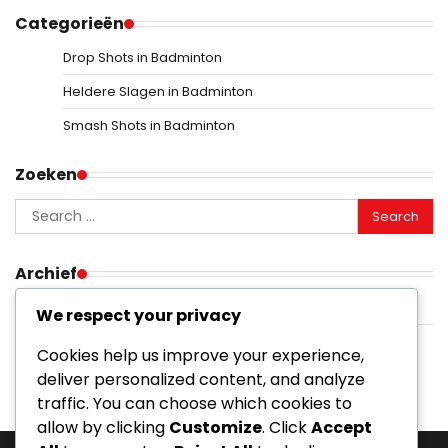
Categorieën
Drop Shots in Badminton
Heldere Slagen in Badminton
Smash Shots in Badminton
Zoeken
Search
for:
Archief
February 2026
We respect your privacy
January 2026
Cookies help us improve your experience,
deliver personalized content, and analyze
traffic. You can choose which cookies to
allow by clicking
Customize
. Click
Accept