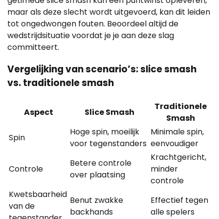
getimede slice smash kan een puntwinst opleveren,
maar als deze slecht wordt uitgevoerd, kan dit leiden
tot ongedwongen fouten. Beoordeel altijd de
wedstrijdsituatie voordat je je aan deze slag
committeert.
Vergelijking van scenario’s: slice smash
vs. traditionele smash
Traditionele
Aspect
Slice Smash
Smash
Hoge spin, moeilijk
Minimale spin,
Spin
voor tegenstanders
eenvoudiger
Krachtgericht,
Betere controle
Controle
minder
over plaatsing
controle
Kwetsbaarheid
Benut zwakke
Effectief tegen
van de
backhands
alle spelers
tegenstander