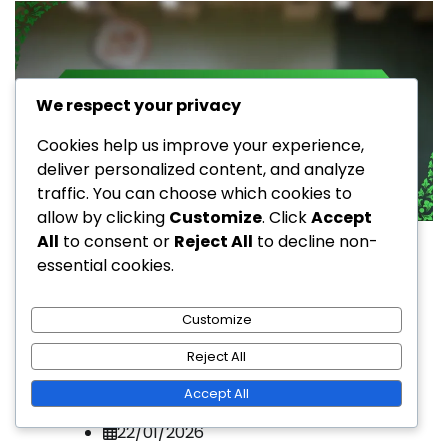
We respect your privacy
Cookies help us improve your experience,
deliver personalized content, and analyze
traffic. You can choose which cookies to
allow by clicking
Customize
. Click
Accept
Heldere Slagen in Badminton
All
to consent or
Reject All
to decline non-
essential cookies.
Onderhandse Heldere Slag in
Badminton: Verrassing,
Customize
Uitvoering, Plaatsing
Reject All
Accept All
Jan Jansen
22/01/2026