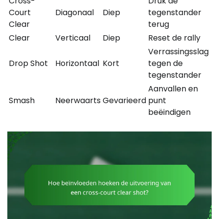
Cross-
Druk de
Court
Diagonaal
Diep
tegenstander
Clear
terug
Clear
Verticaal
Diep
Reset de rally
Verrassingsslag
Drop Shot
Horizontaal
Kort
tegen de
tegenstander
Aanvallen en
Smash
Neerwaarts
Gevarieerd
punt
beëindigen