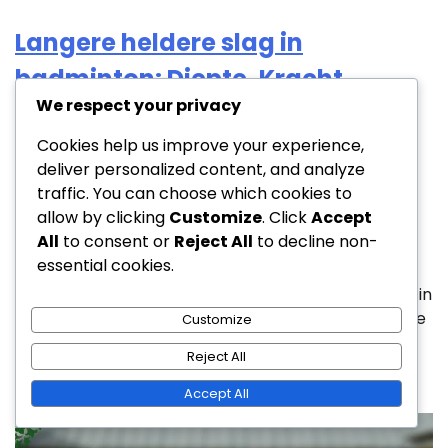
Langere heldere slag in
badminton: Diepte, Kracht,
We respect your privacy
Uitvoering
Cookies help us improve your experience,
Jan Jansen
deliver personalized content, and analyze
12/01/2026
traffic. You can choose which cookies to
0
allow by clicking
Customize
. Click
Accept
All
to consent or
Reject All
to decline non-
essential cookies.
Een lange clear shot in badminton is een
strategische speelwijze die de shuttle hoog en diep in
het veld van de tegenstander stuurt, waardoor deze
Customize
[…]
Reject All
Accept All